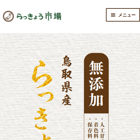
ナ
コ
メニュー
ビ
ン
ゲ
テ
トップ
ー
ン
シ
ツ
会社概要
ョ
へ
ン
ス
商品紹介
へ
キ
ス
ッ
キ
プ
ショップ
ッ
プ
お問い合わせ