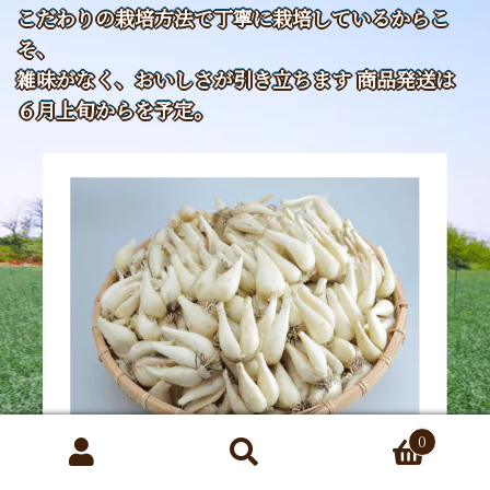
こだわりの栽培方法で丁寧に栽培しているからこ
そ、
雑味がなく、おいしさが引き立ちます 商品発送は
６月上旬からを予定。
0
検
検