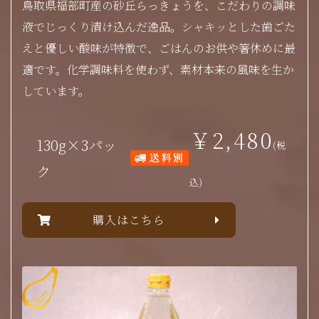
鳥取県福部町産の砂丘らっきょうを、こだわりの調味
液でじっくり漬け込んだ逸品。シャキッとした歯ごた
えと優しい酸味が特徴で、ごはんのお供や箸休めに最
適です。化学調味料を使わず、素材本来の風味を生か
しています。
￥2,480
130g×3パッ
(税
ク
込)
購入はこちら